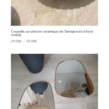
Coupelle sur pied en céramique de Tamegroute à bord
ondulé
Plage
29,00
€
–
59,00
€
de
prix :
29,00€
à
59,00€