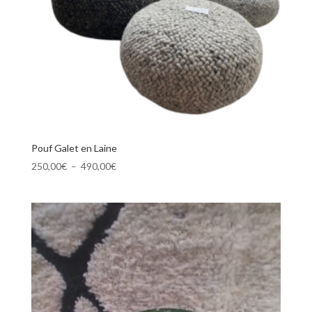
Pouf Galet en Laine
Plage
250,00
€
–
490,00
€
de
prix :
250,00€
à
490,00€