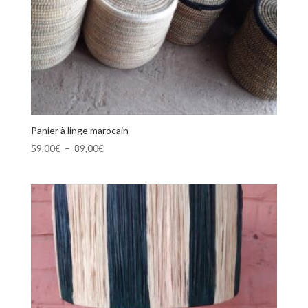
Panier à linge marocain
Plage
59,00
€
–
89,00
€
de
prix :
59,00€
à
89,00€