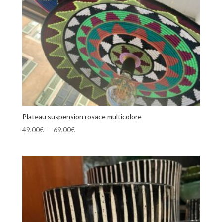
Plateau suspension rosace multicolore
Plage
49,00
€
–
69,00
€
de
prix :
49,00€
à
69,00€