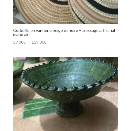
Corbeille en vannerie beige et noire – tressage artisanal
marocain
Plage
59,00
€
–
119,00
€
de
prix :
59,00€
à
119,00€