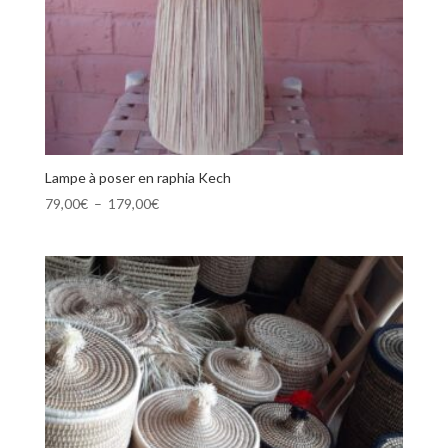
Lampe à poser en raphia Kech
Plage
79,00
€
–
179,00
€
de
prix :
79,00€
à
179,00€