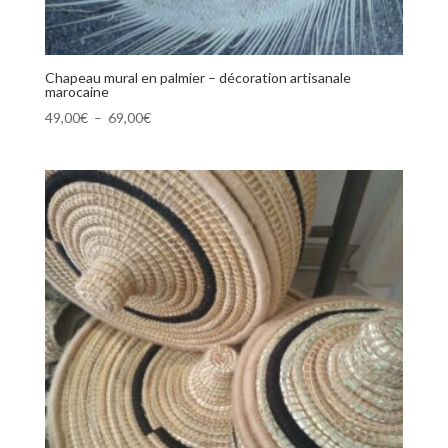
Chapeau mural en palmier – décoration artisanale
marocaine
Plage
49,00
€
–
69,00
€
de
prix :
49,00€
à
69,00€