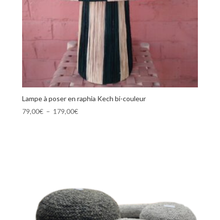
Lampe à poser en raphia Kech bi-couleur
Plage
79,00
€
–
179,00
€
de
prix :
79,00€
à
179,00€