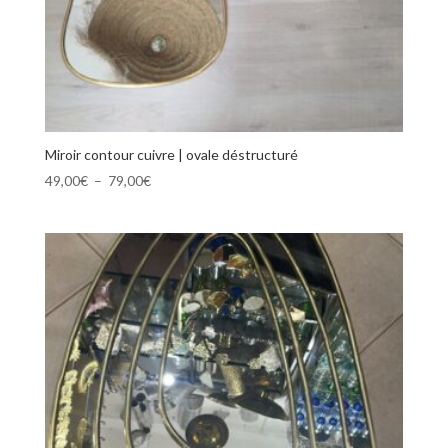
Miroir contour cuivre | ovale déstructuré
Plage
49,00
€
–
79,00
€
de
prix :
49,00€
à
79,00€