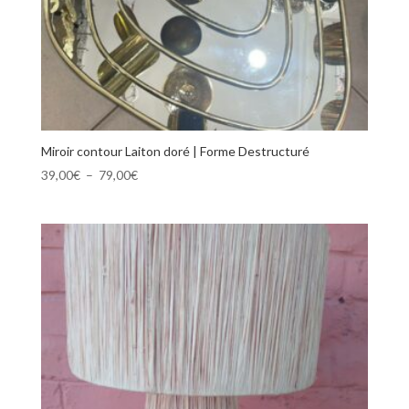
Miroir contour Laiton doré | Forme Destructuré
Plage
39,00
€
–
79,00
€
de
prix :
39,00€
à
79,00€