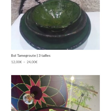
Bol Tamegroute | 3 tailles
Plage
12,00
€
–
24,00
€
de
prix :
12,00€
à
24,00€