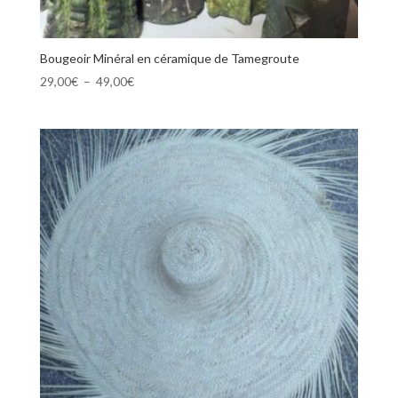
Bougeoir Minéral en céramique de Tamegroute
Plage
29,00
€
–
49,00
€
de
prix :
29,00€
à
49,00€