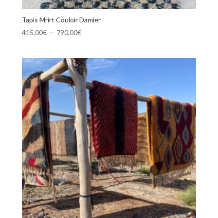
Tapis Mrirt Couloir Damier
Plage
415,00
€
–
790,00
€
de
prix :
415,00€
à
790,00€