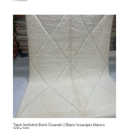
Tapis berbère Beni-Ouarain | Blanc losanges blancs
300×200