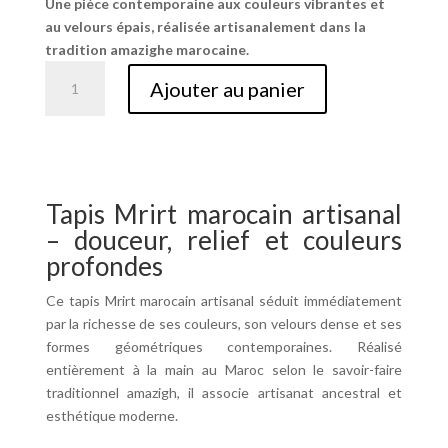
Une pièce contemporaine aux couleurs vibrantes et
au velours épais, réalisée artisanalement dans la
tradition amazighe marocaine.
quantité
Ajouter au panier
de
Tapis
Mrirt
marocain
en
Tapis Mrirt marocain artisanal
laine
–
– douceur, relief et couleurs
tapis
profondes
artisanal
Ce tapis Mrirt marocain artisanal séduit immédiatement
berbère
par la richesse de ses couleurs, son velours dense et ses
contemporain
formes géométriques contemporaines. Réalisé
entièrement à la main au Maroc selon le savoir-faire
traditionnel amazigh, il associe artisanat ancestral et
esthétique moderne.