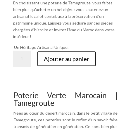
En choisissant une poterie de Tamegroute, vous faites
bien plus qu’acheter un bel objet : vous soutenez un
artisanat
local et contribuez à la préservation d’un
patrimoine unique.
Laissez-vous séduire par ces pièces
chargées d’histoire et invitez l’âme du Maroc dans votre
intérieur !
Un Héritage Artisanal Unique.
quantité
Ajouter au panier
de
Poterie
Verte
Marocain
|
Poterie Verte Marocain |
Tamegroute
Tamegroute
Nées au cœur du désert marocain, dans le petit village de
Tamegroute, ces poteries sont le reflet d’un savoir-faire
transmis de génération en génération. Ce sont bien plus