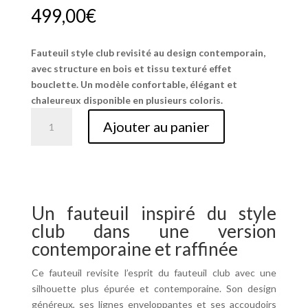
499,00
€
Fauteuil style club revisité au design contemporain,
avec structure en bois et tissu texturé effet
bouclette. Un modèle confortable, élégant et
chaleureux disponible en plusieurs coloris.
quantité
Ajouter au panier
de
Fauteuil
Club
Revisité
–
Un fauteuil inspiré du style
Design
Contemporain
club dans une version
&
contemporaine et raffinée
Élégance
Ce fauteuil revisite l’esprit du fauteuil club avec une
Intemporelle
silhouette plus épurée et contemporaine. Son design
généreux, ses lignes enveloppantes et ses accoudoirs