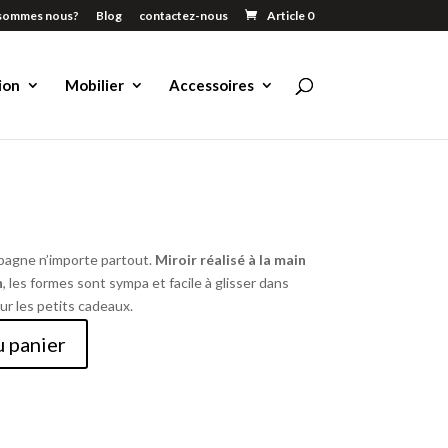
sommes nous?
Blog
contactez-nous
Article 0
ion
Mobilier
Accessoires
pagne n’importe partout.
Miroir réalisé à la main
h
, les formes sont sympa et facile à glisser dans
ur les petits cadeaux.
u panier