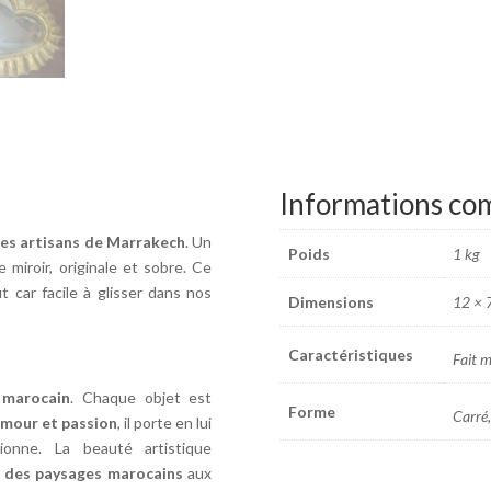
Informations co
 les artisans de Marrakech
. Un
Poids
1 kg
 miroir, originale et sobre. Ce
 car facile à glisser dans nos
Dimensions
12 × 
Caractéristiques
Fait m
 marocain
. Chaque objet est
Forme
Carré,
amour et passion
, il porte en lui
onne. La beauté artistique
et des paysages marocains
aux