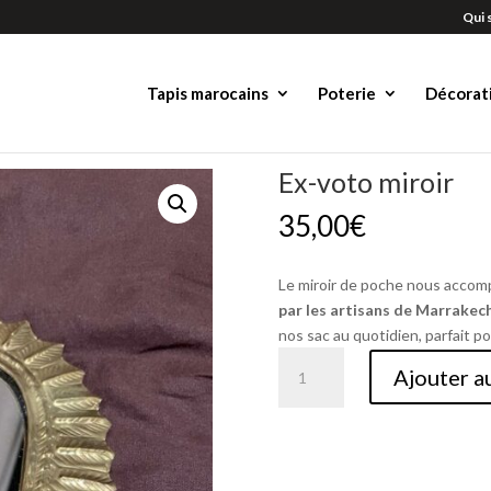
Qui 
Tapis marocains
Poterie
Décorat
Ex-voto miroir
35,00
€
Le miroir de poche nous accom
par les artisans de Marrakec
nos sac au quotidien, parfait po
quantité
Ajouter a
de
Ex-
voto
miroir