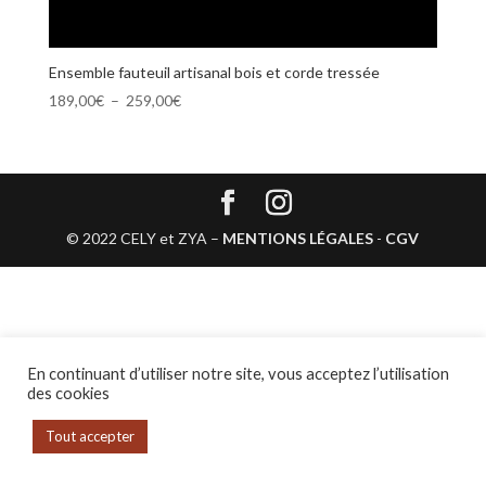
Ensemble fauteuil artisanal bois et corde tressée
Plage
189,00
€
–
259,00
€
de
prix :
189,00€
à
259,00€
© 2022 CELY et ZYA –
MENTIONS LÉGALES
-
CGV
En continuant d’utiliser notre site, vous acceptez l’utilisation
des cookies
Tout accepter