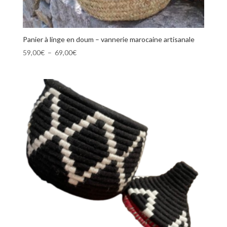
Panier à linge en doum – vannerie marocaine artisanale
Plage
59,00
€
–
69,00
€
de
prix :
59,00€
à
69,00€