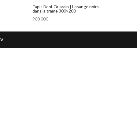
Tapis Beni-Ouarain | Losange noirs
dans la trame 300×200
960,00
€
GV