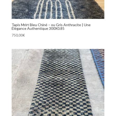
Tapis Mrirt Bleu Chiné – ou Gris Anthracite | Une
Élégance Authentique 300X0.85
750,00
€