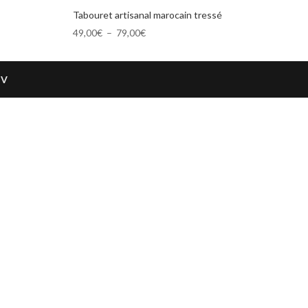
Tabouret artisanal marocain tressé
Plage
49,00
€
–
79,00
€
de
prix :
49,00€
GV
à
79,00€