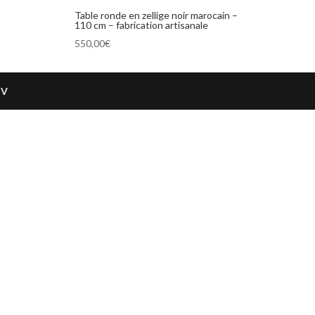
Table ronde en zellige noir marocain –
110 cm – fabrication artisanale
550,00
€
GV