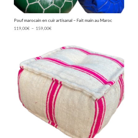
Pouf marocain en cuir artisanal – Fait main au Maroc
Plage
119,00
€
–
159,00
€
de
prix :
119,00€
à
159,00€