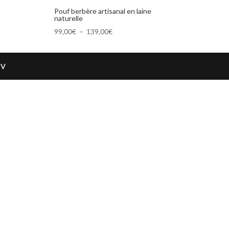
Pouf berbère artisanal en laine
naturelle
Plage
99,00
€
–
139,00
€
de
prix :
99,00€
GV
à
139,00€