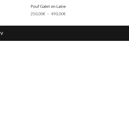
Pouf Galet en Laine
Plage
250,00
€
–
490,00
€
de
prix :
250,00€
GV
à
490,00€