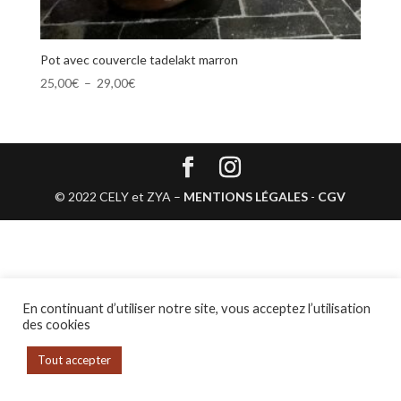
Pot avec couvercle tadelakt marron
Plage
25,00
€
–
29,00
€
de
prix :
25,00€
à
29,00€
© 2022 CELY et ZYA –
MENTIONS LÉGALES
-
CGV
En continuant d’utiliser notre site, vous acceptez l’utilisation
des cookies
Tout accepter