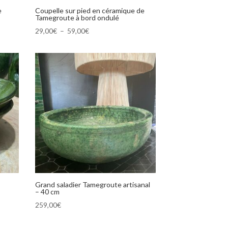
e
Coupelle sur pied en céramique de
Tamegroute à bord ondulé
Plage
29,00
€
–
59,00
€
de
prix :
29,00€
à
59,00€
Grand saladier Tamegroute artisanal
– 40 cm
259,00
€