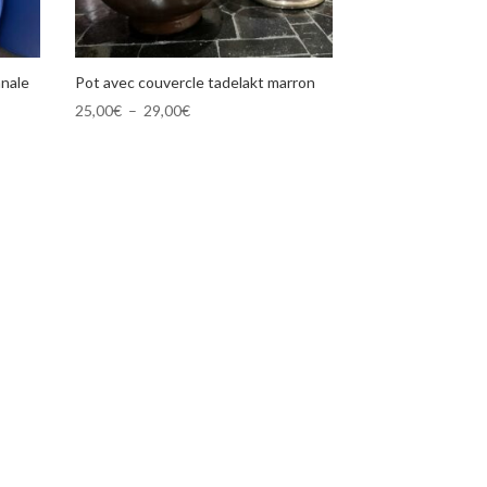
anale
Pot avec couvercle tadelakt marron
Plage
25,00
€
–
29,00
€
de
prix :
25,00€
à
29,00€