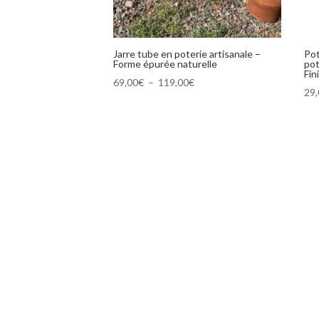
Jarre tube en poterie artisanale –
Pot
Forme épurée naturelle
pot
Fin
Plage
69,00
€
–
119,00
€
29
de
prix :
69,00€
à
119,00€