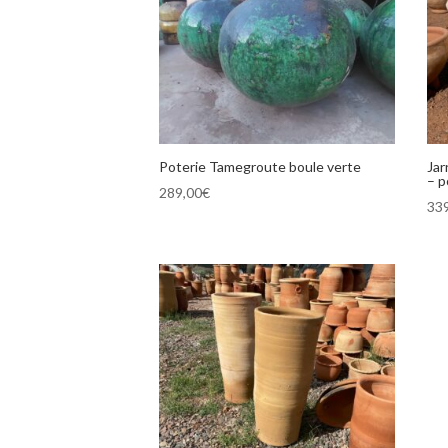
Poterie Tamegroute boule verte
Jar
– p
289,00
€
33