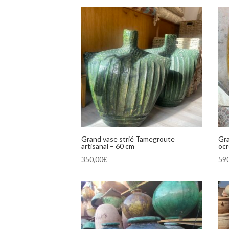
Grand vase strié Tamegroute
Gra
artisanal – 60 cm
ocr
350,00
€
59