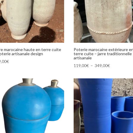
re marocaine haute en terre cuite
Poterie marocaine extérieure e
oterie artisanale design
terre cuite – jarre traditionnelle
artisanale
9,00
€
Plage
119,00
€
–
349,00
€
de
prix :
119,00€
à
349,00€