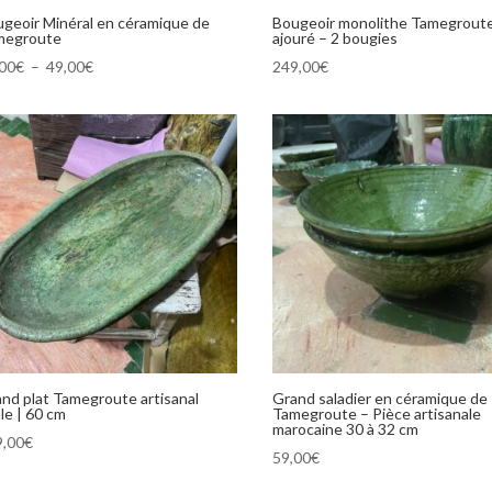
geoir Minéral en céramique de
Bougeoir monolithe Tamegrout
megroute
ajouré – 2 bougies
Plage
,00
€
–
49,00
€
249,00
€
de
prix :
29,00€
à
49,00€
nd plat Tamegroute artisanal
Grand saladier en céramique de
le | 60 cm
Tamegroute – Pièce artisanale
marocaine 30 à 32 cm
9,00
€
59,00
€