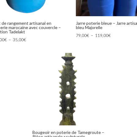
 de rangement artisanal en
Jarre poterie bleue – Jarre artis
erie marocaine avec couvercle –
bleu Majorelle
ition Tadelakt
Plage
79,00
€
–
119,00
€
Plage
,00
€
–
35,00
€
de
de
prix :
prix :
79,00€
29,00€
à
à
119,00€
35,00€
Bougeoir en poterie de Tamegroute –
Pièce artisanale sculpturale