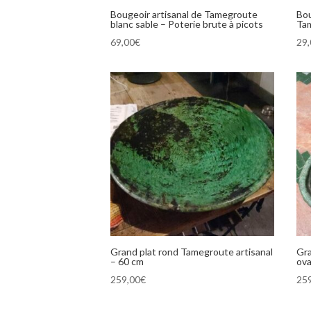
Bougeoir artisanal de Tamegroute
Bou
blanc sable – Poterie brute à picots
Ta
69,00
€
29
Grand plat rond Tamegroute artisanal
Gra
– 60 cm
ova
259,00
€
25