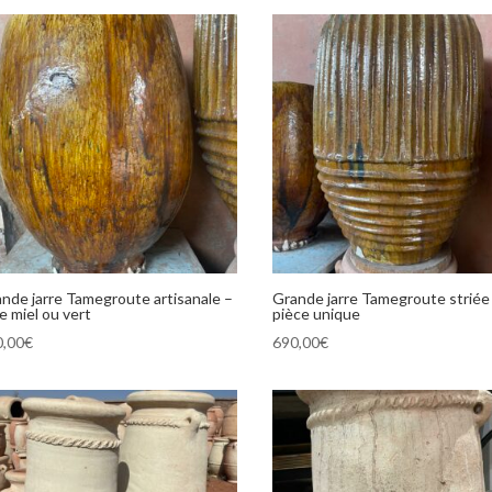
nde jarre Tamegroute artisanale –
Grande jarre Tamegroute striée
e miel ou vert
pièce unique
0,00
€
690,00
€