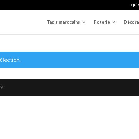
Qui 
Tapis marocains
Poterie
Décora
élection.
GV