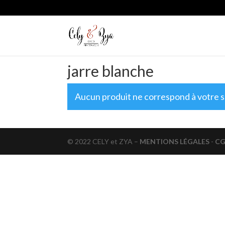
jarre blanche
Aucun produit ne correspond à votre s
© 2022 CELY et ZYA –
MENTIONS LÉGALES
-
C