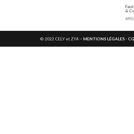
Faut
& C
690
© 2022 CELY et ZYA –
MENTIONS LÉGALES
-
C