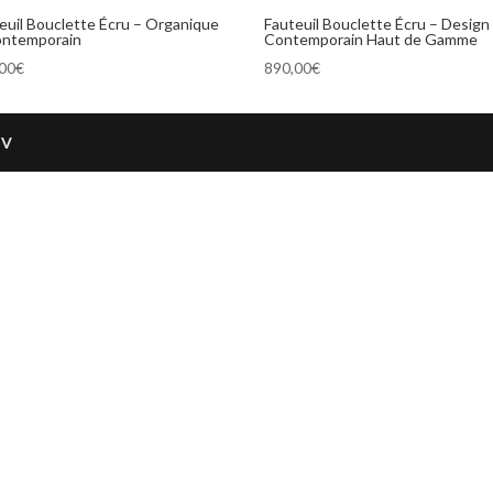
euil Bouclette Écru – Organique
Fauteuil Bouclette Écru – Design
ontemporain
Contemporain Haut de Gamme
,00
€
890,00
€
GV