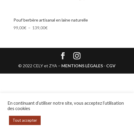
Pouf berbère artisanal en laine naturelle
Plage
99,00
€
–
139,00
€
de
prix :
99,00€
à
139,00€
© 2022 CELY et ZYA –
MENTIONS LÉGALES
-
CGV
En continuant d’utiliser notre site, vous acceptez l’utilisation
des cookies
Tout accepter