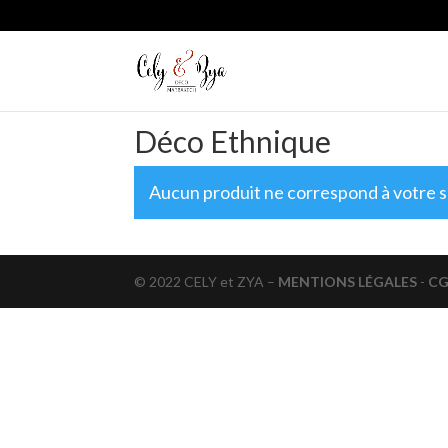
Déco Ethnique
Aucun produit ne correspond à votre s
© 2022 CELY et ZYA –
MENTIONS LÉGALES
-
C